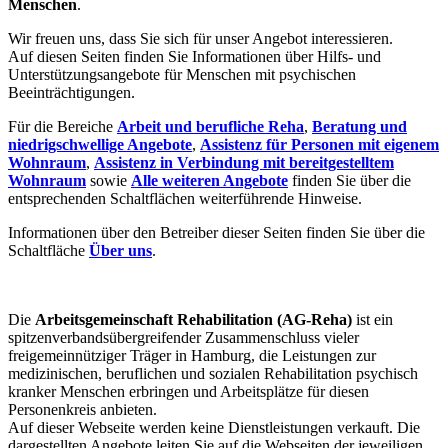
Menschen
.
Wir freuen uns, dass Sie sich für unser Angebot interessieren.
Auf diesen Seiten finden Sie Informationen über Hilfs- und
Unterstützungsangebote für Menschen mit psychischen
Beeinträchtigungen.
Für die Bereiche
Arbeit und berufliche Reha
,
Beratung und
niedrigschwellige Angebote
,
Assistenz für Personen mit eigenem
Wohnraum
,
Assistenz in Verbindung mit bereitgestelltem
Wohnraum
sowie
Alle weiteren Angebote
finden Sie über die
entsprechenden Schaltflächen weiterführende Hinweise.
Informationen über den Betreiber dieser Seiten finden Sie über die
Schaltfläche
Über uns
.
Die
Arbeitsgemeinschaft Rehabilitation (AG-Reha)
ist ein
spitzenverbandsübergreifender Zusammenschluss vieler
freigemeinnütziger Träger in Hamburg, die Leistungen zur
medizinischen, beruflichen und sozialen Rehabilitation psychisch
kranker Menschen erbringen und Arbeitsplätze für diesen
Personenkreis anbieten.
Auf dieser Webseite werden keine Dienstleistungen verkauft. Die
dargestellten Angebote leiten Sie auf die Webseiten der jeweiligen