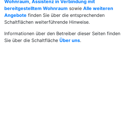
Wohnraum
,
Assistenz in Verbindung mit
bereitgestelltem Wohnraum
sowie
Alle weiteren
Angebote
finden Sie über die entsprechenden
Schaltflächen weiterführende Hinweise.
Informationen über den Betreiber dieser Seiten finden
Sie über die Schaltfläche
Über uns
.
Die
Arbeitsgemeinschaft Rehabilitation (AG-
Reha)
ist ein spitzenverbandsübergreifender
Zusammenschluss vieler freigemeinnütziger Träger in
Hamburg, die Leistungen zur medizinischen,
beruflichen und sozialen Rehabilitation psychisch
kranker Menschen erbringen und Arbeitsplätze für
diesen Personenkreis anbieten.
Auf dieser Webseite werden keine Dienstleistungen
verkauft. Die dargestellten Angebote leiten Sie auf die
Webseiten der jeweiligen regionalen Dienstleister