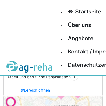
Zum Inhalt springen
Willkommen bei AG-Reha
Startseite
– Arbeitsgemeinschaft
Über uns
Rehabilitation in Hamburg
Angebote
Kontakt / Imp
Datenschutzer
Arbeit und berufliche Rehabilitation
Bereich öffnen