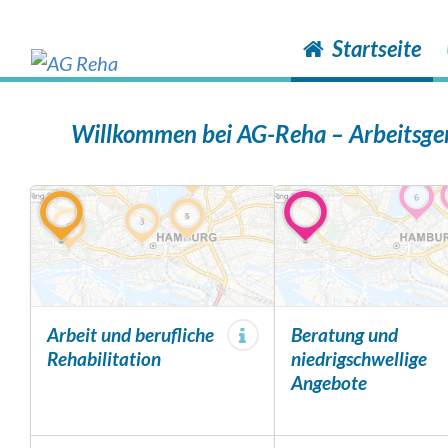
Skip
to
Startseite
cookie
consent
Zum
banner
Inhalt
Willkommen bei AG-Reha – Arbeitsge
springen
Arbeit und berufliche
Beratung und
Rehabilitation
niedrigschwellige
Angebote