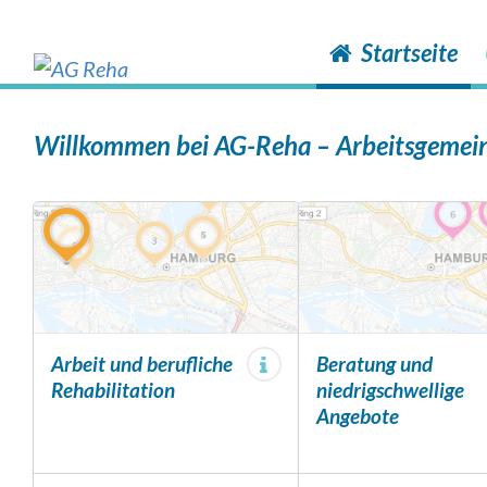
to
cookie
consent
Startseite
banner
Zum
Inhalt
Willkommen bei AG-Reha – Arbeitsgemein
springen
Arbeit und berufliche
Beratung und
Rehabilitation
niedrigschwellige
Angebote