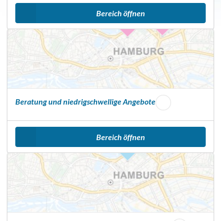
n
Bereich öffnen
e
r
Beratung und niedrigschwellige Angebote
Bereich öffnen