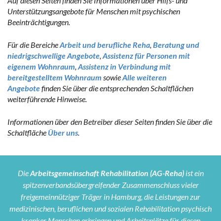
Auf diesen Seiten finden Sie Informationen über Hilfs- und
Unterstützungsangebote für Menschen mit psychischen
Beeinträchtigungen.
Für die Bereiche
Arbeit und berufliche Reha
,
Beratung und
niedrigschwellige Angebote
,
Assistenz für Personen mit
eigenem Wohnraum
,
Assistenz in Verbindung mit
bereitgestelltem Wohnraum
sowie
Alle weiteren
Angebote
finden Sie über die entsprechenden Schaltflächen
weiterführende Hinweise.
Informationen über den Betreiber dieser Seiten finden Sie über die
Schaltfläche
Über uns
.
Die
Arbeitsgemeinschaft Rehabilitation (AG-Reha)
ist ein
spitzenverbandsübergreifender Zusammenschluss vieler
freigemeinnütziger Träger in Hamburg, die Leistungen zur
medizinischen, beruflichen und sozialen Rehabilitation psychisch
kranker Menschen erbringen und Arbeitsplätze für diesen